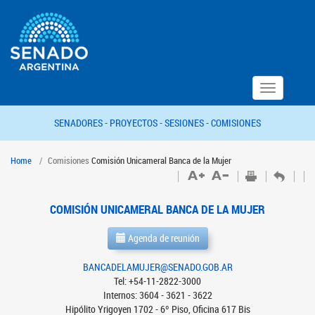
Toggle
navigation
SENADORES -
PROYECTOS -
SESIONES -
COMISIONES
Home
Comisiones
Comisión Unicameral Banca de la Mujer
COMISIÓN UNICAMERAL BANCA DE LA MUJER
Agenda de reunión
BANCADELAMUJER@SENADO.GOB.AR
Tel: +54-11-2822-3000
Internos: 3604 - 3621 - 3622
Hipólito Yrigoyen 1702 - 6º Piso, Oficina 617 Bis