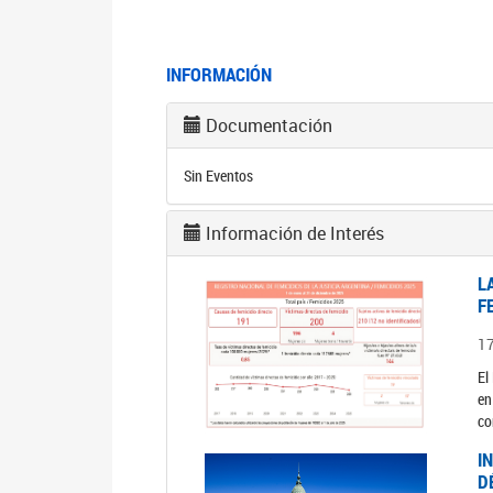
INFORMACIÓN
Documentación
Sin Eventos
Información de Interés
L
F
1
El
en
co
I
D