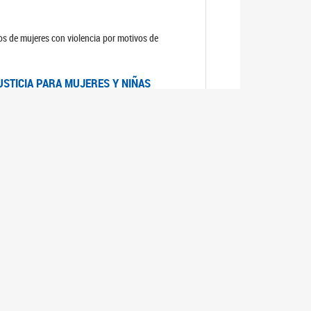
sos de mujeres con violencia por motivos de
USTICIA PARA MUJERES Y NIÑAS
la Mujer, el Secretario General de las Naciones
as mujeres y las niñas".
DICO DE ARGENTINA
a Mujer de Naciones Unidas publicó las
n con los avances en materia de derechos de las