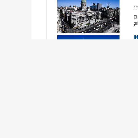
1
El
gé
I
1
Du
Un
C
0
El
Ob
mu
I