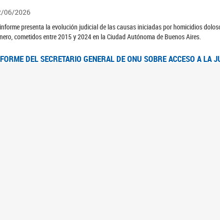
2/06/2026
 informe presenta la evolución judicial de las causas iniciadas por homicidios dolo
nero, cometidos entre 2015 y 2024 en la Ciudad Autónoma de Buenos Aires.
NFORME DEL SECRETARIO GENERAL DE ONU SOBRE ACCESO A LA J
2/06/2026
rante el 70 período de sesiones de la Comisión de la Condición Jurídica y Social de 
idas presentó el Informe "Garantizar y fortalecer el acceso a la justicia para todas l
OMITÉ CEDAW. OBSERVACIONES FINALES AL 8VO. INFORME PERIÓ
3/06/2026
 23 de febrero de 2026, el Comité para la Eliminación de la Discriminación contra l
servaciones Finales al 8vo. Informe Periódico presentado por Argentina, en relació
jeres.
NDEC PRESENTÓ DOSSIER ESTADÍSTICO EN EL MARCO DEL 8M