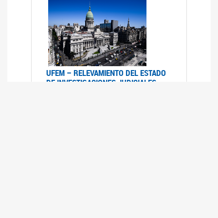
UFEM – RELEVAMIENTO DEL ESTADO
DE INVESTIGACIONES JUDICIALES
2015-2020
08/03/2022
La UFEM presenta el "Relevamiento del estado
de las investigaciones judiciales por muertes
violentas de mujeres cis, mujeres trans y
travestis en la Ciudad Autónoma de Buenos
Aires (años 2015-2020)"