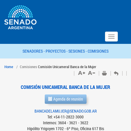
Toggle
navigation
SENADORES -
PROYECTOS -
SESIONES -
COMISIONES
Home
Comisiones
Comisión Unicameral Banca de la Mujer
COMISIÓN UNICAMERAL BANCA DE LA MUJER
Agenda de reunión
BANCADELAMUJER@SENADO.GOB.AR
Tel: +54-11-2822-3000
Internos: 3604 - 3621 - 3622
Hipólito Yrigoyen 1702 - 6º Piso, Oficina 617 Bis