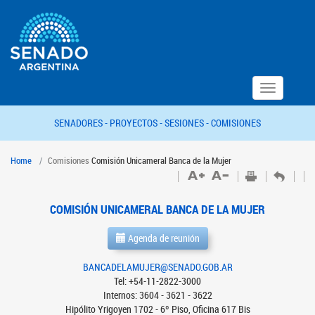
Toggle
navigation
SENADORES -
PROYECTOS -
SESIONES -
COMISIONES
Home
Comisiones
Comisión Unicameral Banca de la Mujer
COMISIÓN UNICAMERAL BANCA DE LA MUJER
Agenda de reunión
BANCADELAMUJER@SENADO.GOB.AR
Tel: +54-11-2822-3000
Internos: 3604 - 3621 - 3622
Hipólito Yrigoyen 1702 - 6º Piso, Oficina 617 Bis