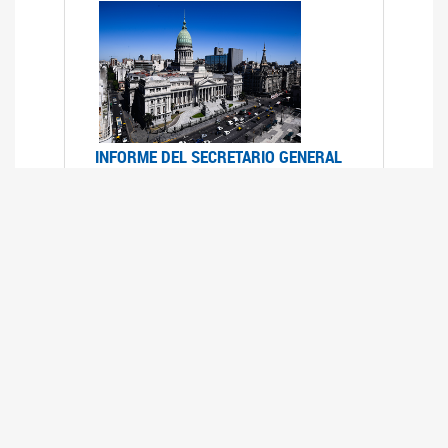
INFORME DEL SECRETARIO GENERAL
DE ONU SOBRE ACCESO A LA
JUSTICIA PARA MUJERES Y NIÑAS
12/06/2026
Durante el 70 período de sesiones de la
Comisión de la Condición Jurídica y Social de la
Mujer, el Secretario General de las Naciones
Unidas presentó el Informe "Garantizar y
fortalecer el acceso a la justicia para todas las
mujeres y las niñas".