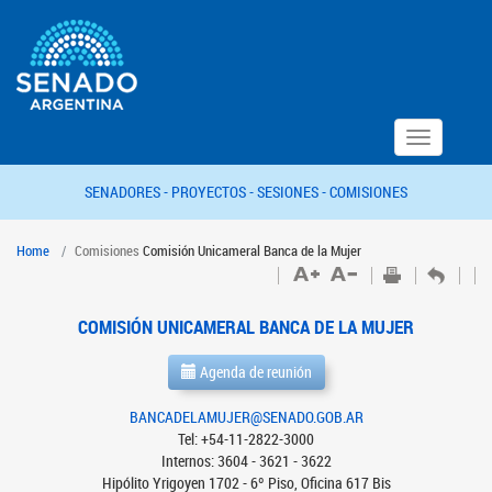
Toggle
navigation
SENADORES -
PROYECTOS -
SESIONES -
COMISIONES
Home
Comisiones
Comisión Unicameral Banca de la Mujer
COMISIÓN UNICAMERAL BANCA DE LA MUJER
Agenda de reunión
BANCADELAMUJER@SENADO.GOB.AR
Tel: +54-11-2822-3000
Internos: 3604 - 3621 - 3622
Hipólito Yrigoyen 1702 - 6º Piso, Oficina 617 Bis