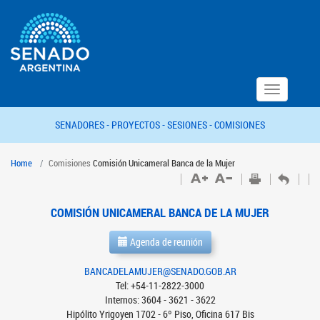
Toggle
navigation
SENADORES -
PROYECTOS -
SESIONES -
COMISIONES
Home
Comisiones
Comisión Unicameral Banca de la Mujer
COMISIÓN UNICAMERAL BANCA DE LA MUJER
Agenda de reunión
BANCADELAMUJER@SENADO.GOB.AR
Tel: +54-11-2822-3000
Internos: 3604 - 3621 - 3622
Hipólito Yrigoyen 1702 - 6º Piso, Oficina 617 Bis