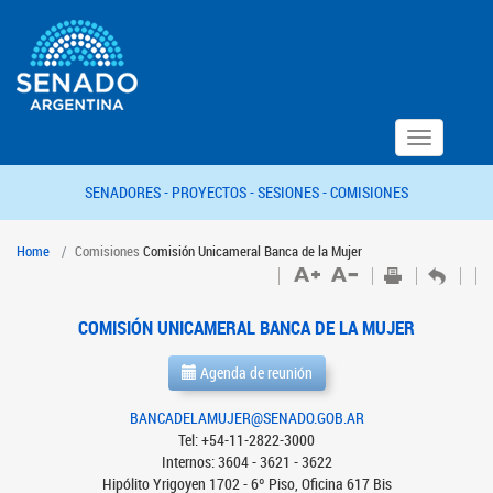
Toggle
navigation
SENADORES -
PROYECTOS -
SESIONES -
COMISIONES
Home
Comisiones
Comisión Unicameral Banca de la Mujer
COMISIÓN UNICAMERAL BANCA DE LA MUJER
Agenda de reunión
BANCADELAMUJER@SENADO.GOB.AR
Tel: +54-11-2822-3000
Internos: 3604 - 3621 - 3622
Hipólito Yrigoyen 1702 - 6º Piso, Oficina 617 Bis