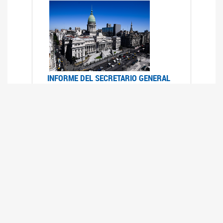
INFORME DEL SECRETARIO GENERAL
DE ONU SOBRE ACCESO A LA
JUSTICIA PARA MUJERES Y NIÑAS
12/06/2026
Durante el 70 período de sesiones de la
Comisión de la Condición Jurídica y Social de la
Mujer, el Secretario General de las Naciones
Unidas presentó el Informe "Garantizar y
fortalecer el acceso a la justicia para todas las
mujeres y las niñas".