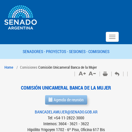
Toggle
navigation
SENADORES -
PROYECTOS -
SESIONES -
COMISIONES
Home
Comisiones
Comisión Unicameral Banca de la Mujer
COMISIÓN UNICAMERAL BANCA DE LA MUJER
Agenda de reunión
BANCADELAMUJER@SENADO.GOB.AR
Tel: +54-11-2822-3000
Internos: 3604 - 3621 - 3622
Hipólito Yrigoyen 1702 - 6º Piso, Oficina 617 Bis