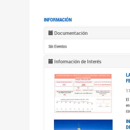
INFORMACIÓN
Documentación
Sin Eventos
Información de Interés
L
F
1
El
en
co
I
D