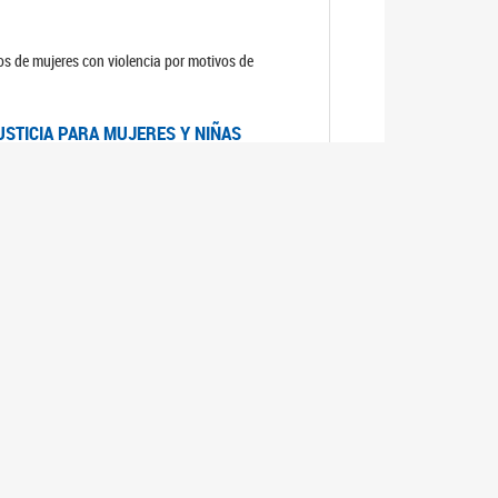
sos de mujeres con violencia por motivos de
USTICIA PARA MUJERES Y NIÑAS
la Mujer, el Secretario General de las Naciones
as mujeres y las niñas".
DICO DE ARGENTINA
a Mujer de Naciones Unidas publicó las
n con los avances en materia de derechos de las