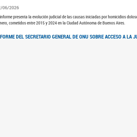
2/06/2026
 informe presenta la evolución judicial de las causas iniciadas por homicidios dolo
nero, cometidos entre 2015 y 2024 en la Ciudad Autónoma de Buenos Aires.
NFORME DEL SECRETARIO GENERAL DE ONU SOBRE ACCESO A LA J
2/06/2026
rante el 70 período de sesiones de la Comisión de la Condición Jurídica y Social de 
idas presentó el Informe "Garantizar y fortalecer el acceso a la justicia para todas l
OMITÉ CEDAW. OBSERVACIONES FINALES AL 8VO. INFORME PERIÓ
3/06/2026
 23 de febrero de 2026, el Comité para la Eliminación de la Discriminación contra l
servaciones Finales al 8vo. Informe Periódico presentado por Argentina, en relació
jeres.
NDEC PRESENTÓ DOSSIER ESTADÍSTICO EN EL MARCO DEL 8M