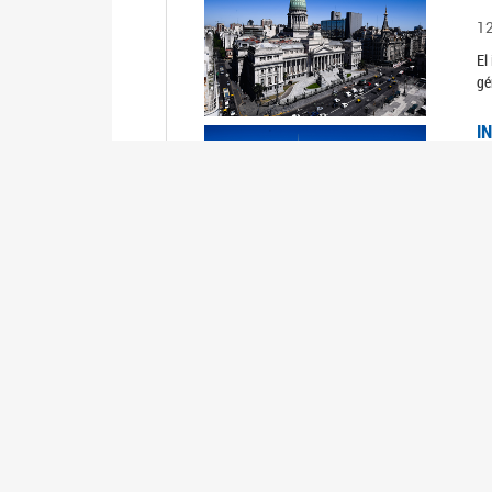
1
El
gé
I
1
Du
Un
C
0
El
Ob
mu
I