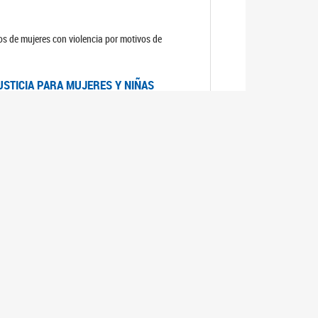
sos de mujeres con violencia por motivos de
USTICIA PARA MUJERES Y NIÑAS
la Mujer, el Secretario General de las Naciones
as mujeres y las niñas".
DICO DE ARGENTINA
a Mujer de Naciones Unidas publicó las
n con los avances en materia de derechos de las