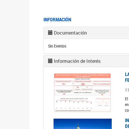
INFORMACIÓN
Documentación
Sin Eventos
Información de Interés
L
F
1
El
en
co
I
D