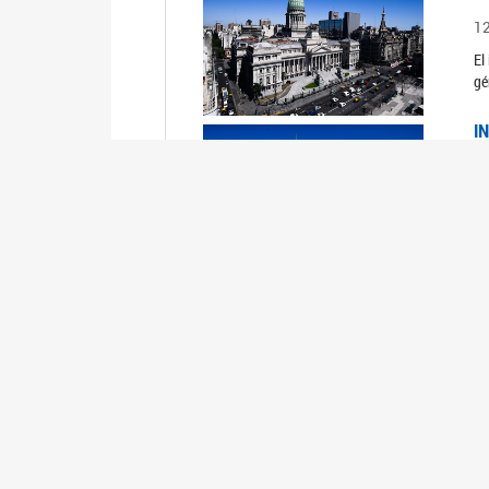
1
El
gé
I
1
Du
Un
C
0
El
Ob
mu
I