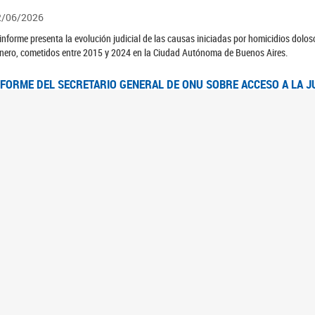
2/06/2026
 informe presenta la evolución judicial de las causas iniciadas por homicidios dolo
nero, cometidos entre 2015 y 2024 en la Ciudad Autónoma de Buenos Aires.
NFORME DEL SECRETARIO GENERAL DE ONU SOBRE ACCESO A LA J
2/06/2026
rante el 70 período de sesiones de la Comisión de la Condición Jurídica y Social de 
idas presentó el Informe "Garantizar y fortalecer el acceso a la justicia para todas l
OMITÉ CEDAW. OBSERVACIONES FINALES AL 8VO. INFORME PERIÓ
3/06/2026
 23 de febrero de 2026, el Comité para la Eliminación de la Discriminación contra l
servaciones Finales al 8vo. Informe Periódico presentado por Argentina, en relació
jeres.
NDEC PRESENTÓ DOSSIER ESTADÍSTICO EN EL MARCO DEL 8M