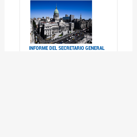
INFORME DEL SECRETARIO GENERAL
DE ONU SOBRE ACCESO A LA
JUSTICIA PARA MUJERES Y NIÑAS
12/06/2026
Durante el 70 período de sesiones de la
Comisión de la Condición Jurídica y Social de la
Mujer, el Secretario General de las Naciones
Unidas presentó el Informe "Garantizar y
fortalecer el acceso a la justicia para todas las
mujeres y las niñas".