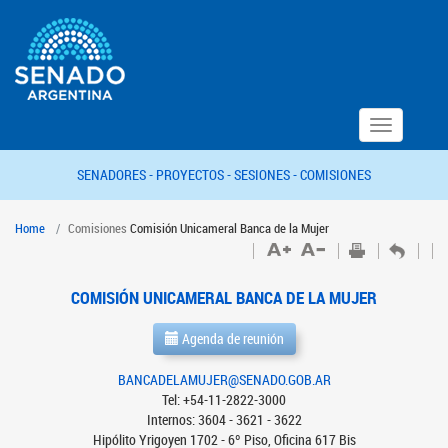
Toggle
navigation
SENADORES -
PROYECTOS -
SESIONES -
COMISIONES
Home
Comisiones
Comisión Unicameral Banca de la Mujer
COMISIÓN UNICAMERAL BANCA DE LA MUJER
Agenda de reunión
BANCADELAMUJER@SENADO.GOB.AR
Tel: +54-11-2822-3000
Internos: 3604 - 3621 - 3622
Hipólito Yrigoyen 1702 - 6º Piso, Oficina 617 Bis