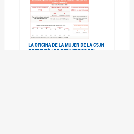
LA OFICINA DE LA MUJER DE LA CSJN
PRESENTÓ LOS RESULTADOS DEL
REGISTRO NACIONAL DE FEMICIDIOS
DE LA JUSTICIA ARGENTINA 2025
17/07/2026
El Registro Nacional de Femicidios de la
Justicia Argentina (RNFJA) identifica y analiza
las 204 causas judiciales iniciadas en 2025, en
las que se investigan los presuntos femicidios
de 200 mujeres cis, trans y travestis. Los datos
se encuentran disponibles para su consulta a
través de una nueva he