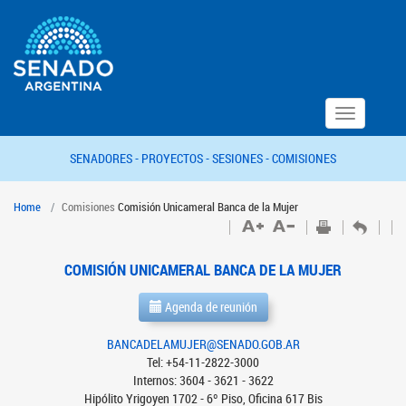
Toggle
navigation
SENADORES -
PROYECTOS -
SESIONES -
COMISIONES
Home
Comisiones
Comisión Unicameral Banca de la Mujer
COMISIÓN UNICAMERAL BANCA DE LA MUJER
Agenda de reunión
BANCADELAMUJER@SENADO.GOB.AR
Tel: +54-11-2822-3000
Internos: 3604 - 3621 - 3622
Hipólito Yrigoyen 1702 - 6º Piso, Oficina 617 Bis