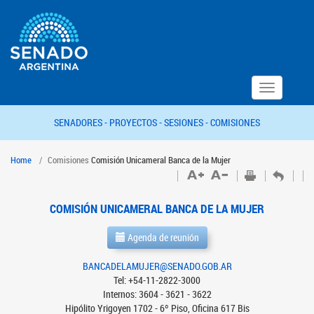
Toggle
navigation
SENADORES -
PROYECTOS -
SESIONES -
COMISIONES
Home
Comisiones
Comisión Unicameral Banca de la Mujer
COMISIÓN UNICAMERAL BANCA DE LA MUJER
Agenda de reunión
BANCADELAMUJER@SENADO.GOB.AR
Tel: +54-11-2822-3000
Internos: 3604 - 3621 - 3622
Hipólito Yrigoyen 1702 - 6º Piso, Oficina 617 Bis