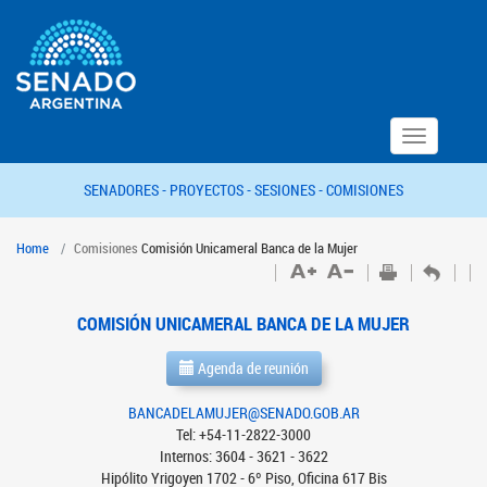
Toggle
navigation
SENADORES -
PROYECTOS -
SESIONES -
COMISIONES
Home
Comisiones
Comisión Unicameral Banca de la Mujer
COMISIÓN UNICAMERAL BANCA DE LA MUJER
Agenda de reunión
BANCADELAMUJER@SENADO.GOB.AR
Tel: +54-11-2822-3000
Internos: 3604 - 3621 - 3622
Hipólito Yrigoyen 1702 - 6º Piso, Oficina 617 Bis