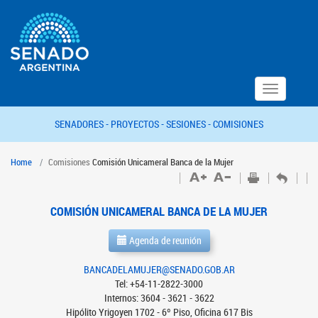
Toggle
navigation
SENADORES -
PROYECTOS -
SESIONES -
COMISIONES
Home
Comisiones
Comisión Unicameral Banca de la Mujer
COMISIÓN UNICAMERAL BANCA DE LA MUJER
Agenda de reunión
BANCADELAMUJER@SENADO.GOB.AR
Tel: +54-11-2822-3000
Internos: 3604 - 3621 - 3622
Hipólito Yrigoyen 1702 - 6º Piso, Oficina 617 Bis