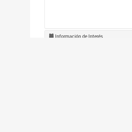
Información de Interés
L
F
1
El
en
co
I
D
1
El
gé