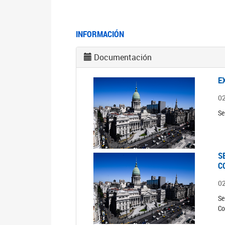
INFORMACIÓN
Documentación
E
0
Se
S
C
0
Se
Co