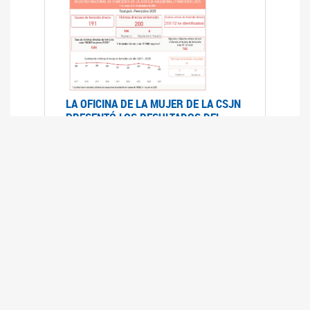
LA OFICINA DE LA MUJER DE LA CSJN
PRESENTÓ LOS RESULTADOS DEL
REGISTRO NACIONAL DE FEMICIDIOS
DE LA JUSTICIA ARGENTINA 2025
17/07/2026
El Registro Nacional de Femicidios de la
Justicia Argentina (RNFJA) identifica y analiza
las 204 causas judiciales iniciadas en 2025, en
las que se investigan los presuntos femicidios
de 200 mujeres cis, trans y travestis. Los datos
se encuentran disponibles para su consulta a
través de una nueva he