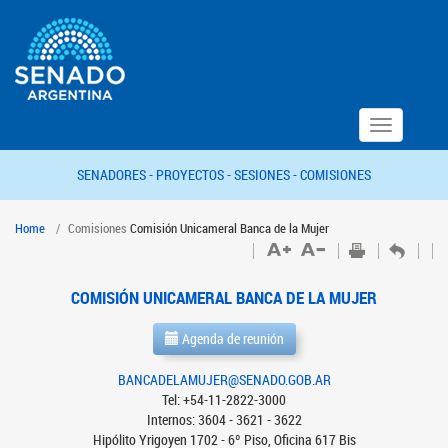
Toggle
navigation
SENADORES -
PROYECTOS -
SESIONES -
COMISIONES
Home
Comisiones
Comisión Unicameral Banca de la Mujer
COMISIÓN UNICAMERAL BANCA DE LA MUJER
Agenda de reunión
BANCADELAMUJER@SENADO.GOB.AR
Tel: +54-11-2822-3000
Internos: 3604 - 3621 - 3622
Hipólito Yrigoyen 1702 - 6º Piso, Oficina 617 Bis