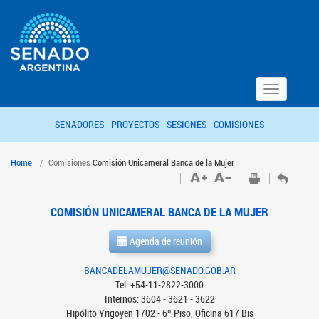
Toggle
navigation
SENADORES -
PROYECTOS -
SESIONES -
COMISIONES
Home
Comisiones
Comisión Unicameral Banca de la Mujer
COMISIÓN UNICAMERAL BANCA DE LA MUJER
Agenda de reunión
BANCADELAMUJER@SENADO.GOB.AR
Tel: +54-11-2822-3000
Internos: 3604 - 3621 - 3622
Hipólito Yrigoyen 1702 - 6º Piso, Oficina 617 Bis