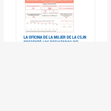
LA OFICINA DE LA MUJER DE LA CSJN
PRESENTÓ LOS RESULTADOS DEL
REGISTRO NACIONAL DE FEMICIDIOS
DE LA JUSTICIA ARGENTINA 2025
17/07/2026
El Registro Nacional de Femicidios de la
Justicia Argentina (RNFJA) identifica y analiza
las 204 causas judiciales iniciadas en 2025, en
las que se investigan los presuntos femicidios
de 200 mujeres cis, trans y travestis. Los datos
se encuentran disponibles para su consulta a
través de una nueva he