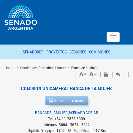
Toggle
navigation
SENADORES -
PROYECTOS -
SESIONES -
COMISIONES
Home
Comisiones
Comisión Unicameral Banca de la Mujer
COMISIÓN UNICAMERAL BANCA DE LA MUJER
Agenda de reunión
BANCADELAMUJER@SENADO.GOB.AR
Tel: +54-11-2822-3000
Internos: 3604 - 3621 - 3622
Hipólito Yrigoyen 1702 - 6º Piso, Oficina 617 Bis