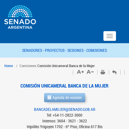
Toggle
navigation
SENADORES -
PROYECTOS -
SESIONES -
COMISIONES
Home
Comisiones
Comisión Unicameral Banca de la Mujer
COMISIÓN UNICAMERAL BANCA DE LA MUJER
Agenda de reunión
BANCADELAMUJER@SENADO.GOB.AR
Tel: +54-11-2822-3000
Internos: 3604 - 3621 - 3622
Hipólito Yrigoyen 1702 - 6º Piso, Oficina 617 Bis