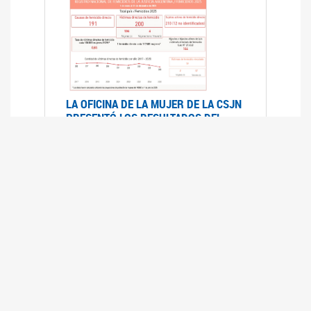
LA OFICINA DE LA MUJER DE LA CSJN
PRESENTÓ LOS RESULTADOS DEL
REGISTRO NACIONAL DE FEMICIDIOS
DE LA JUSTICIA ARGENTINA 2025
17/07/2026
El Registro Nacional de Femicidios de la
Justicia Argentina (RNFJA) identifica y analiza
las 204 causas judiciales iniciadas en 2025, en
las que se investigan los presuntos femicidios
de 200 mujeres cis, trans y travestis. Los datos
se encuentran disponibles para su consulta a
través de una nueva he