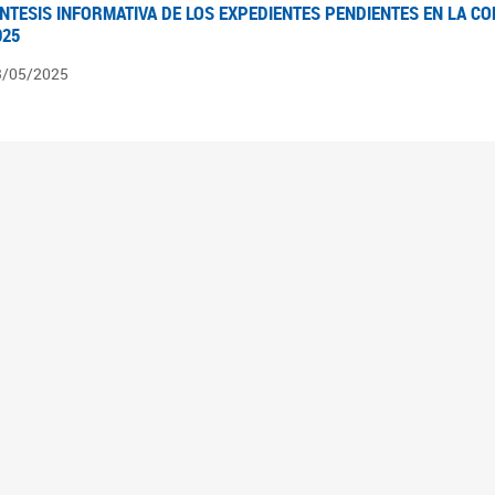
ÍNTESIS INFORMATIVA DE LOS EXPEDIENTES PENDIENTES EN LA COM
025
3/05/2025
ÍNTESIS INFORMATIVA DE LOS EXPEDIENTES PENDIENTES EN LA COM
025
1/05/2025
VANCES LEGISLATIVOS EN TEMÁTICAS DE GÉNERO A 2023
2/05/2025