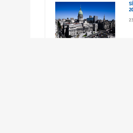
S
2
2
S
2
2
A
1