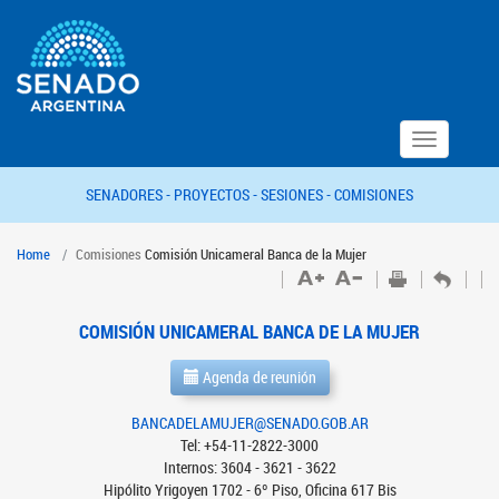
Toggle
navigation
SENADORES -
PROYECTOS -
SESIONES -
COMISIONES
Home
Comisiones
Comisión Unicameral Banca de la Mujer
COMISIÓN UNICAMERAL BANCA DE LA MUJER
Agenda de reunión
BANCADELAMUJER@SENADO.GOB.AR
Tel: +54-11-2822-3000
Internos: 3604 - 3621 - 3622
Hipólito Yrigoyen 1702 - 6º Piso, Oficina 617 Bis