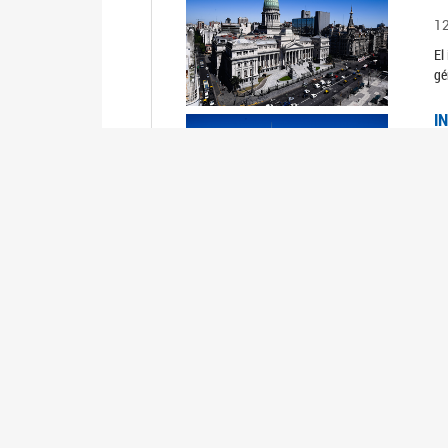
1
El
gé
I
1
Du
Un
C
0
El
Ob
mu
I