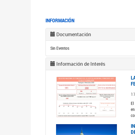
INFORMACIÓN
Documentación
Sin Eventos
Información de Interés
L
F
1
El
en
co
I
D