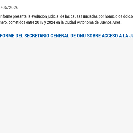
2/06/2026
 informe presenta la evolución judicial de las causas iniciadas por homicidios dolo
nero, cometidos entre 2015 y 2024 en la Ciudad Autónoma de Buenos Aires.
NFORME DEL SECRETARIO GENERAL DE ONU SOBRE ACCESO A LA J
2/06/2026
rante el 70 período de sesiones de la Comisión de la Condición Jurídica y Social de 
idas presentó el Informe "Garantizar y fortalecer el acceso a la justicia para todas l
OMITÉ CEDAW. OBSERVACIONES FINALES AL 8VO. INFORME PERIÓ
3/06/2026
 23 de febrero de 2026, el Comité para la Eliminación de la Discriminación contra l
servaciones Finales al 8vo. Informe Periódico presentado por Argentina, en relació
jeres.
NDEC PRESENTÓ DOSSIER ESTADÍSTICO EN EL MARCO DEL 8M