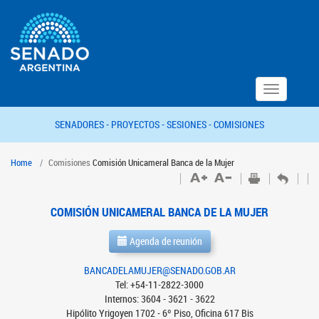
Toggle
navigation
SENADORES -
PROYECTOS -
SESIONES -
COMISIONES
Home
Comisiones
Comisión Unicameral Banca de la Mujer
COMISIÓN UNICAMERAL BANCA DE LA MUJER
Agenda de reunión
BANCADELAMUJER@SENADO.GOB.AR
Tel: +54-11-2822-3000
Internos: 3604 - 3621 - 3622
Hipólito Yrigoyen 1702 - 6º Piso, Oficina 617 Bis