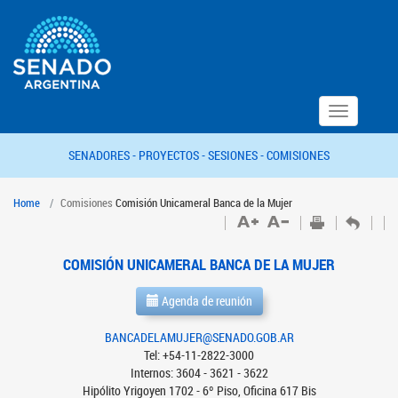
Toggle
navigation
SENADORES -
PROYECTOS -
SESIONES -
COMISIONES
Home
Comisiones
Comisión Unicameral Banca de la Mujer
COMISIÓN UNICAMERAL BANCA DE LA MUJER
Agenda de reunión
BANCADELAMUJER@SENADO.GOB.AR
Tel: +54-11-2822-3000
Internos: 3604 - 3621 - 3622
Hipólito Yrigoyen 1702 - 6º Piso, Oficina 617 Bis