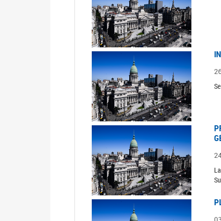
I
2
Se
P
G
2
La
Su
P
0