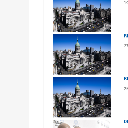
1
R
2
R
2
D