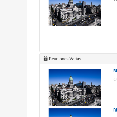
Reuniones Varias
R
2
R