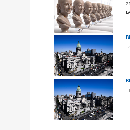
2
LA
R
1
R
1