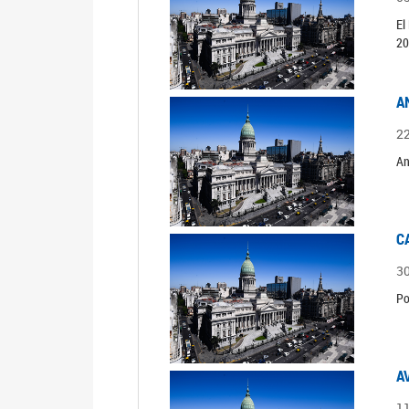
El
20
A
2
An
C
3
Po
A
1