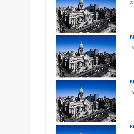
2
R
1
R
1
R