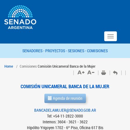
Toggle
navigation
SENADORES -
PROYECTOS -
SESIONES -
COMISIONES
Home
Comisiones
Comisión Unicameral Banca de la Mujer
COMISIÓN UNICAMERAL BANCA DE LA MUJER
Agenda de reunión
BANCADELAMUJER@SENADO.GOB.AR
Tel: +54-11-2822-3000
Internos: 3604 - 3621 - 3622
Hipólito Yrigoyen 1702 - 6º Piso, Oficina 617 Bis