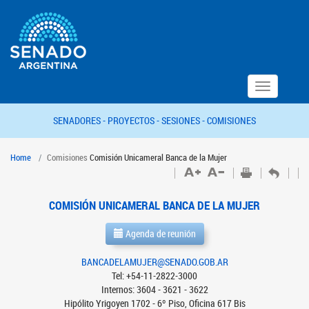
Toggle
navigation
SENADORES -
PROYECTOS -
SESIONES -
COMISIONES
Home
Comisiones
Comisión Unicameral Banca de la Mujer
COMISIÓN UNICAMERAL BANCA DE LA MUJER
Agenda de reunión
BANCADELAMUJER@SENADO.GOB.AR
Tel: +54-11-2822-3000
Internos: 3604 - 3621 - 3622
Hipólito Yrigoyen 1702 - 6º Piso, Oficina 617 Bis