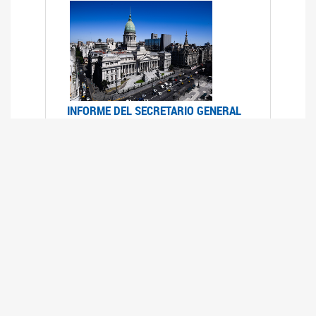
INFORME DEL SECRETARIO GENERAL
DE ONU SOBRE ACCESO A LA
JUSTICIA PARA MUJERES Y NIÑAS
12/06/2026
Durante el 70 período de sesiones de la
Comisión de la Condición Jurídica y Social de la
Mujer, el Secretario General de las Naciones
Unidas presentó el Informe "Garantizar y
fortalecer el acceso a la justicia para todas las
mujeres y las niñas".