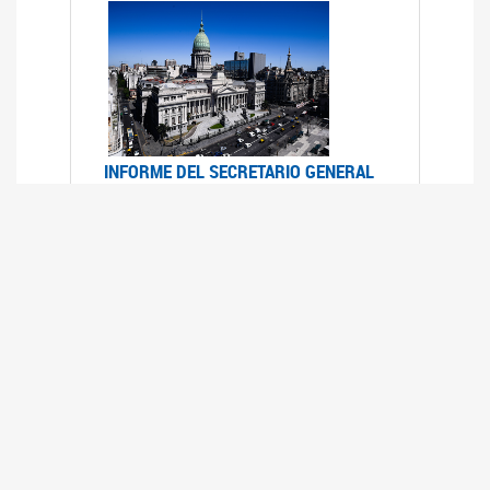
INFORME DEL SECRETARIO GENERAL
DE ONU SOBRE ACCESO A LA
JUSTICIA PARA MUJERES Y NIÑAS
12/06/2026
Durante el 70 período de sesiones de la
Comisión de la Condición Jurídica y Social de la
Mujer, el Secretario General de las Naciones
Unidas presentó el Informe "Garantizar y
fortalecer el acceso a la justicia para todas las
mujeres y las niñas".