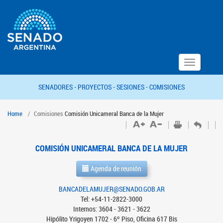
Toggle
navigation
SENADORES -
PROYECTOS -
SESIONES -
COMISIONES
Home
Comisiones
Comisión Unicameral Banca de la Mujer
COMISIÓN UNICAMERAL BANCA DE LA MUJER
Agenda de reunión
BANCADELAMUJER@SENADO.GOB.AR
Tel: +54-11-2822-3000
Internos: 3604 - 3621 - 3622
Hipólito Yrigoyen 1702 - 6º Piso, Oficina 617 Bis