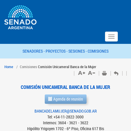
Toggle
navigation
SENADORES -
PROYECTOS -
SESIONES -
COMISIONES
Home
Comisiones
Comisión Unicameral Banca de la Mujer
COMISIÓN UNICAMERAL BANCA DE LA MUJER
Agenda de reunión
BANCADELAMUJER@SENADO.GOB.AR
Tel: +54-11-2822-3000
Internos: 3604 - 3621 - 3622
Hipólito Yrigoyen 1702 - 6º Piso, Oficina 617 Bis