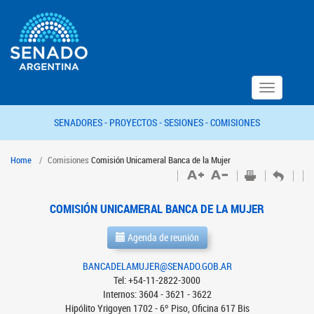
Toggle
navigation
SENADORES -
PROYECTOS -
SESIONES -
COMISIONES
Home
Comisiones
Comisión Unicameral Banca de la Mujer
COMISIÓN UNICAMERAL BANCA DE LA MUJER
Agenda de reunión
BANCADELAMUJER@SENADO.GOB.AR
Tel: +54-11-2822-3000
Internos: 3604 - 3621 - 3622
Hipólito Yrigoyen 1702 - 6º Piso, Oficina 617 Bis