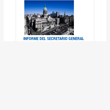
INFORME DEL SECRETARIO GENERAL
DE ONU SOBRE ACCESO A LA
JUSTICIA PARA MUJERES Y NIÑAS
12/06/2026
Durante el 70 período de sesiones de la
Comisión de la Condición Jurídica y Social de la
Mujer, el Secretario General de las Naciones
Unidas presentó el Informe "Garantizar y
fortalecer el acceso a la justicia para todas las
mujeres y las niñas".