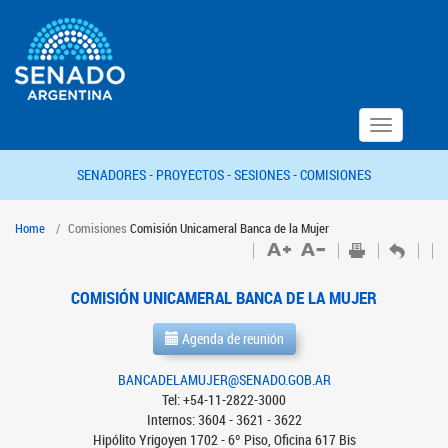
Toggle
navigation
SENADORES -
PROYECTOS -
SESIONES -
COMISIONES
Home
Comisiones
Comisión Unicameral Banca de la Mujer
COMISIÓN UNICAMERAL BANCA DE LA MUJER
Agenda de reunión
BANCADELAMUJER@SENADO.GOB.AR
Tel: +54-11-2822-3000
Internos: 3604 - 3621 - 3622
Hipólito Yrigoyen 1702 - 6º Piso, Oficina 617 Bis