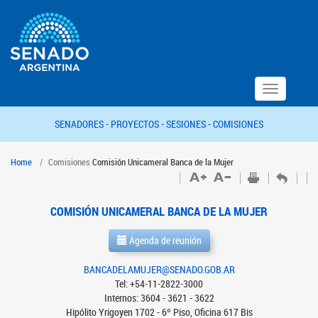
Toggle
navigation
SENADORES -
PROYECTOS -
SESIONES -
COMISIONES
Home
Comisiones
Comisión Unicameral Banca de la Mujer
COMISIÓN UNICAMERAL BANCA DE LA MUJER
Agenda de reunión
BANCADELAMUJER@SENADO.GOB.AR
Tel: +54-11-2822-3000
Internos: 3604 - 3621 - 3622
Hipólito Yrigoyen 1702 - 6º Piso, Oficina 617 Bis