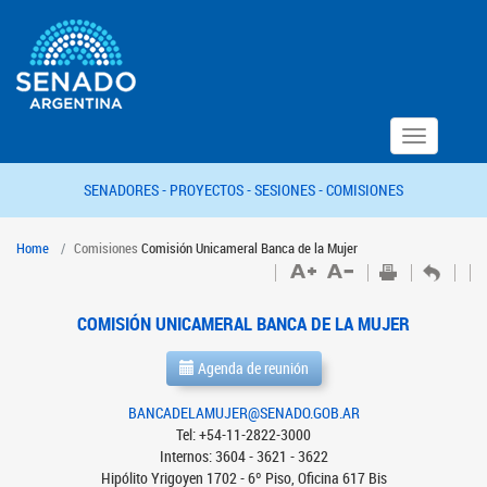
Toggle
navigation
SENADORES -
PROYECTOS -
SESIONES -
COMISIONES
Home
Comisiones
Comisión Unicameral Banca de la Mujer
COMISIÓN UNICAMERAL BANCA DE LA MUJER
Agenda de reunión
BANCADELAMUJER@SENADO.GOB.AR
Tel: +54-11-2822-3000
Internos: 3604 - 3621 - 3622
Hipólito Yrigoyen 1702 - 6º Piso, Oficina 617 Bis