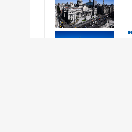
I
2
Se
P
G
2
La
Su
P
0