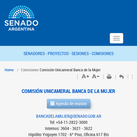
Toggle
navigation
SENADORES -
PROYECTOS -
SESIONES -
COMISIONES
Home
Comisiones
Comisión Unicameral Banca de la Mujer
COMISIÓN UNICAMERAL BANCA DE LA MUJER
Agenda de reunión
BANCADELAMUJER@SENADO.GOB.AR
Tel: +54-11-2822-3000
Internos: 3604 - 3621 - 3622
Hipólito Yrigoyen 1702 - 6º Piso, Oficina 617 Bis