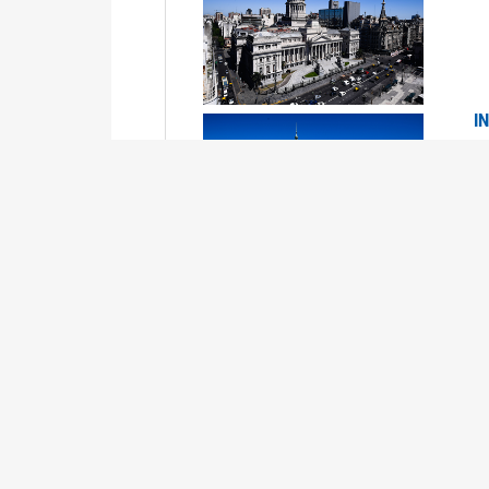
I
2
Se
P
G
2
La
Su
P
0