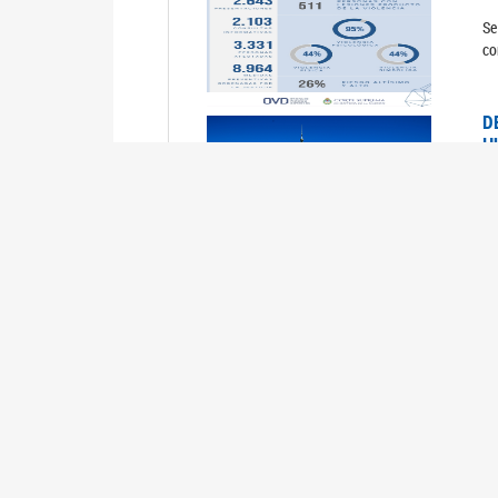
Se
co
D
H
0
La
U
M
0
La
ci
U
1