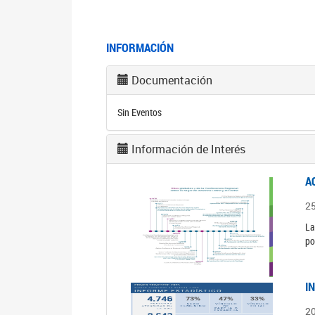
INFORMACIÓN
Documentación
Sin Eventos
Información de Interés
A
2
La
po
I
2