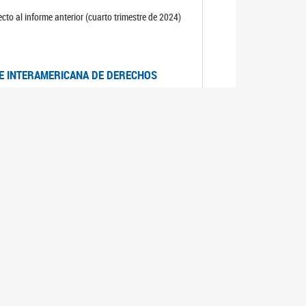
cto al informe anterior (cuarto trimestre de 2024)
TE INTERAMERICANA DE DERECHOS
entino
CIALES POR MUERTES VIOLENTAS DE
OMA DE BUENOS AIRES
es judiciales por muertes violentas de mujeres
OS SOBRE VIOLENCIA SEXUAL