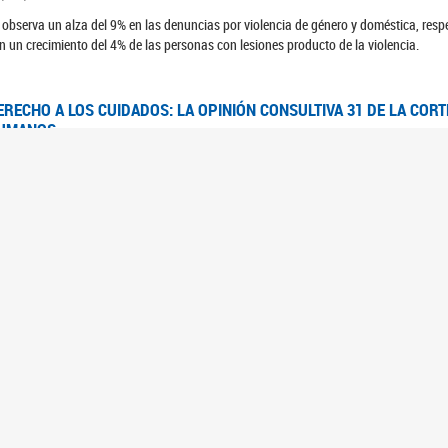
 observa un alza del 9% en las denuncias por violencia de género y doméstica, respe
n un crecimiento del 4% de las personas con lesiones producto de la violencia.
ERECHO A LOS CUIDADOS: LA OPINIÓN CONSULTIVA 31 DE LA COR
UMANOS
7/08/2025
 Corte IDH se pronunció sobre el derecho a los cuidados por pedido del Estado arg
FEM - RELEVAMIENTO DEL ESTADO DE LAS INVESTIGACIONES JUDI
UJERES CIS, MUJERES TRANS Y TRAVESTIS EN LA CIUDAD AUTÓN
6/06/2023
 UFEM presenta un estudio anual sobre el estado y la evolución de las investigacion
s, mujeres trans y travestis
FEM - INFORME RELEVAMIENTO DE FUENTES SECUNDARIAS DE DAT
6/05/2023