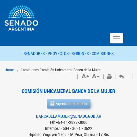
Toggle
navigation
SENADORES -
PROYECTOS -
SESIONES -
COMISIONES
Home
Comisiones
Comisión Unicameral Banca de la Mujer
COMISIÓN UNICAMERAL BANCA DE LA MUJER
Agenda de reunión
BANCADELAMUJER@SENADO.GOB.AR
Tel: +54-11-2822-3000
Internos: 3604 - 3621 - 3622
Hipólito Yrigoyen 1702 - 6º Piso, Oficina 617 Bis