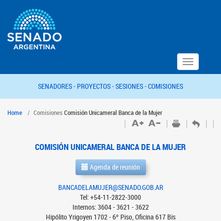
Toggle
navigation
SENADORES -
PROYECTOS -
SESIONES -
COMISIONES
Home
Comisiones
Comisión Unicameral Banca de la Mujer
COMISIÓN UNICAMERAL BANCA DE LA MUJER
Agenda de reunión
BANCADELAMUJER@SENADO.GOB.AR
Tel: +54-11-2822-3000
Internos: 3604 - 3621 - 3622
Hipólito Yrigoyen 1702 - 6º Piso, Oficina 617 Bis