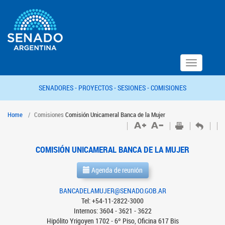
Toggle
navigation
SENADORES -
PROYECTOS -
SESIONES -
COMISIONES
Home
Comisiones
Comisión Unicameral Banca de la Mujer
COMISIÓN UNICAMERAL BANCA DE LA MUJER
Agenda de reunión
BANCADELAMUJER@SENADO.GOB.AR
Tel: +54-11-2822-3000
Internos: 3604 - 3621 - 3622
Hipólito Yrigoyen 1702 - 6º Piso, Oficina 617 Bis