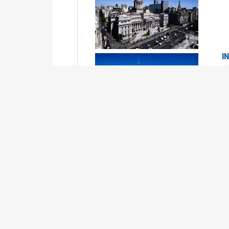
I
2
Se
P
G
2
La
Su
P
0