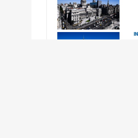
I
2
Se
P
G
2
La
Su
P
0