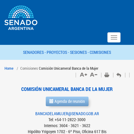
Toggle
navigation
SENADORES -
PROYECTOS -
SESIONES -
COMISIONES
Home
Comisiones
Comisión Unicameral Banca de la Mujer
COMISIÓN UNICAMERAL BANCA DE LA MUJER
Agenda de reunión
BANCADELAMUJER@SENADO.GOB.AR
Tel: +54-11-2822-3000
Internos: 3604 - 3621 - 3622
Hipólito Yrigoyen 1702 - 6º Piso, Oficina 617 Bis