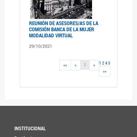
REUNIÓN DE ASESORES/AS DE LA
COMISIÓN BANCA DE LA MUJER
MODALIDAD VIRTUAL
29/10/2021
1
2
4
5
3
<<
<
>
>>
INSTITUCIONAL