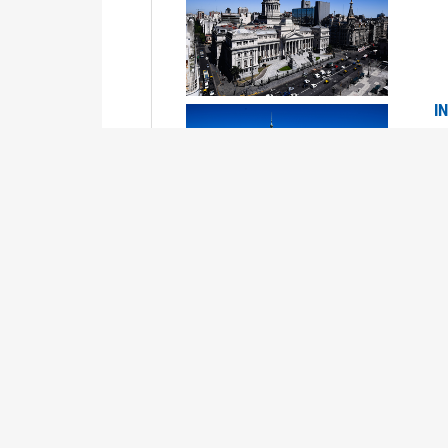
I
2
Se
P
G
2
La
Su
P
0