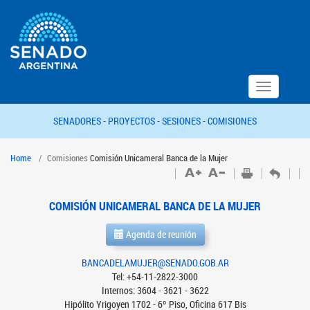
Toggle
navigation
SENADORES -
PROYECTOS -
SESIONES -
COMISIONES
Home
Comisiones
Comisión Unicameral Banca de la Mujer
COMISIÓN UNICAMERAL BANCA DE LA MUJER
Agenda de reunión
BANCADELAMUJER@SENADO.GOB.AR
Tel: +54-11-2822-3000
Internos: 3604 - 3621 - 3622
Hipólito Yrigoyen 1702 - 6º Piso, Oficina 617 Bis