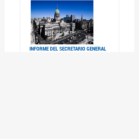
INFORME DEL SECRETARIO GENERAL
DE ONU SOBRE ACCESO A LA
JUSTICIA PARA MUJERES Y NIÑAS
12/06/2026
Durante el 70 período de sesiones de la
Comisión de la Condición Jurídica y Social de la
Mujer, el Secretario General de las Naciones
Unidas presentó el Informe "Garantizar y
fortalecer el acceso a la justicia para todas las
mujeres y las niñas".