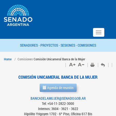
Toggle
navigation
SENADORES -
PROYECTOS -
SESIONES -
COMISIONES
Home
Comisiones
Comisión Unicameral Banca de la Mujer
COMISIÓN UNICAMERAL BANCA DE LA MUJER
Agenda de reunión
BANCADELAMUJER@SENADO.GOB.AR
Tel: +54-11-2822-3000
Internos: 3604 - 3621 - 3622
Hipólito Yrigoyen 1702 - 6º Piso, Oficina 617 Bis