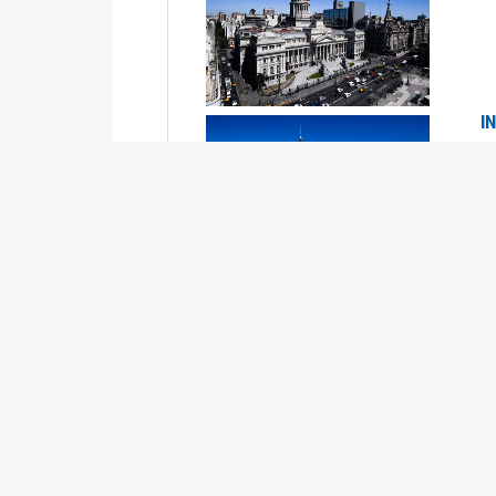
I
2
Se
P
G
2
La
Su
P
0