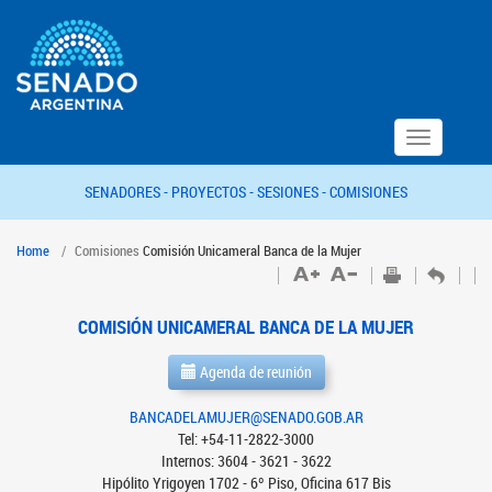
Toggle
navigation
SENADORES -
PROYECTOS -
SESIONES -
COMISIONES
Home
Comisiones
Comisión Unicameral Banca de la Mujer
COMISIÓN UNICAMERAL BANCA DE LA MUJER
Agenda de reunión
BANCADELAMUJER@SENADO.GOB.AR
Tel: +54-11-2822-3000
Internos: 3604 - 3621 - 3622
Hipólito Yrigoyen 1702 - 6º Piso, Oficina 617 Bis