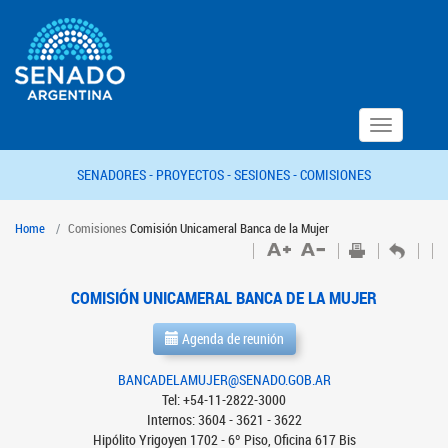
Toggle
navigation
SENADORES -
PROYECTOS -
SESIONES -
COMISIONES
Home
Comisiones
Comisión Unicameral Banca de la Mujer
COMISIÓN UNICAMERAL BANCA DE LA MUJER
Agenda de reunión
BANCADELAMUJER@SENADO.GOB.AR
Tel: +54-11-2822-3000
Internos: 3604 - 3621 - 3622
Hipólito Yrigoyen 1702 - 6º Piso, Oficina 617 Bis